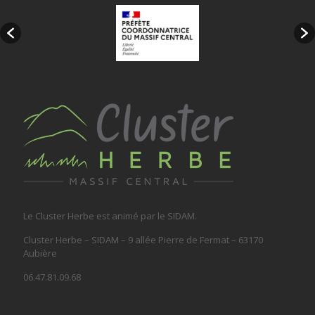
Le Cluster Herbe est animé par le SIDAM.
Cluster Herbe – SIDAM – 9 allée Pierre de Fermat – 63170
Aubière
06.47.81.09.68