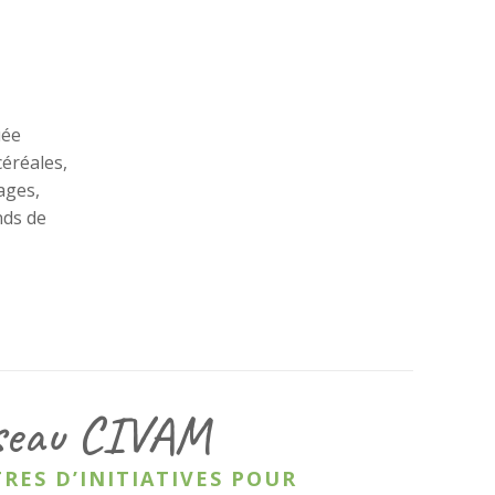
uée
céréales,
ages,
nds de
seau CIVAM
RES D’INITIATIVES POUR