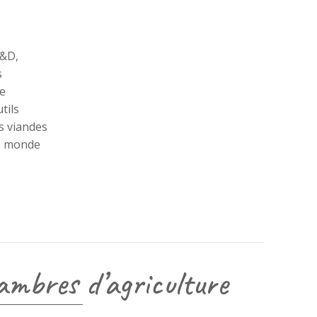
R&D,
s
te
tils
s viandes
le monde
mbres d’agriculture